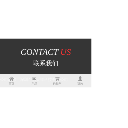
CONTACT
US
联系我们
낀
뀵
낙
넙
公司名称：
深圳百创天祥科技有限公司
首页
产品
购物车
我的
邮箱：
ic-reverse@hotmail.com
手机：
+86 13430968836
QQ：
1160962652
网址：
mcupojie.com
地址：
广东省深圳市深圳市龙岗区龙城街道爱