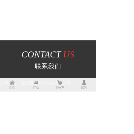
CONTACT
US
联系我们
낀
뀵
낙
넙
公司名称：
深圳百创天祥科技有限公司
首页
产品
购物车
我的
邮箱：
ic-reverse@hotmail.com
手机：
+86 13430968836
QQ：
1160962652
网址：
mcupojie.com
地址：
广东省深圳市深圳市龙岗区龙城街道爱