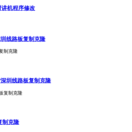
/对讲机程序修改
/深圳线路板复制克隆
板复制克隆
解/深圳线路板复制克隆
路板复制克隆
板复制克隆