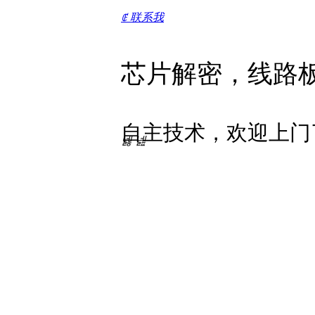
ꂅ
联系我
芯片解密，线路
自主技术，欢迎上门
넳
넲