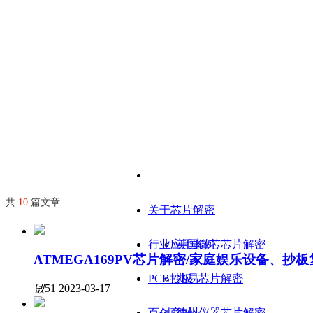
共
10
篇文章
关于芯片解密
行业应用案例
美国微芯芯片解密
ATMEGA169PV芯片解密/家庭娱乐设备、抄板
PCB抄板
兆易芯片解密
넶
51
2023-03-17
百创商城
德州仪器芯片解密