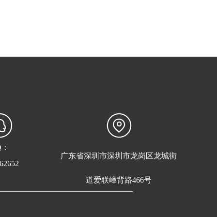
Q：
广东省深圳市深圳市龙岗区龙城街
62652
道爱联嶂背路466号