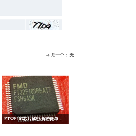
后一个：
无
ꁹ
FT32F103芯片解密/辉芒微单片机破解/ARM软加密解除