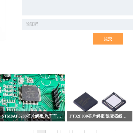
提交
STM8AF5289芯片解密/汽车车门控制板抄板破解/程序反汇编
FT32F030芯片解密/逆变器线路板抄板/程序破解修改