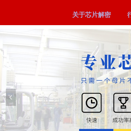
关于芯片解密
넳