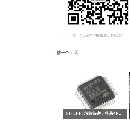
前一个：
无
ꂃ
GD32E103芯片解密，兆易ARM芯片破解，程序反汇编