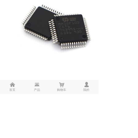
낀
뀵
낙
넙
首页
产品
购物车
我的