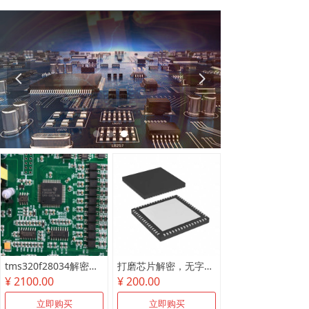
넳
넲
tms320f28034解密尾款
打磨芯片解密，无字芯片破解
¥ 2100.00
¥ 200.00
立即购买
立即购买