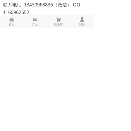
联系电话 13430968836（微信） QQ
1160962652
낀
뀵
낙
넙
首页
产品
购物车
我的