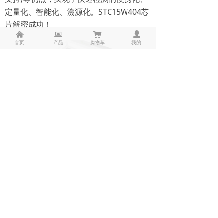
定量化、智能化、溯源化。STC15W404芯
片解密成功！
낀
뀵
낙
넙
首页
产品
购物车
我的
应用范围：粮食谷物及其制品：包括大
米、小麦、大麦、玉米、高粱等及其制品
如免费、淀粉酱油、醋、豆瓣酱等;
植物油及其原料：大豆油、花生油、
玉米油、稻谷油、茶油橄榄油、葵花籽
油、色拉油、菜籽油、调和油、毛油及其
原料;
饲料及其原料：豆粕、花生粕、DDG
S、米糠、玉米、小麦、大麦、高粱等以及