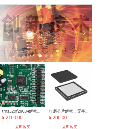
넳
넲
tms320f28034解密尾款
打磨芯片解密，无字芯片破解
¥ 2100.00
¥ 200.00
立即购买
立即购买