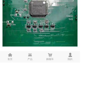
낀
뀵
낙
넙
首页
产品
购物车
我的