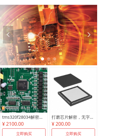
넳
넲
tms320f28034解密尾款
打磨芯片解密，无字芯片破解
¥ 2100.00
¥ 200.00
立即购买
立即购买