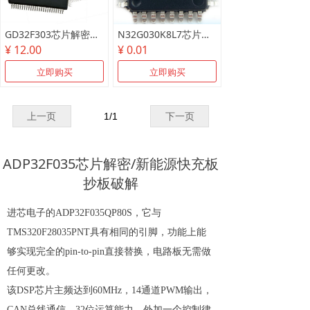
GD32F303芯片解密测试样片/可代烧录
N32G030K8L7芯片解密测试样片
¥ 12.00
¥ 0.01
立即购买
立即购买
上一页
1
/
1
下一页
ADP32F035芯片解密/新能源快充板
抄板破解
进芯电子的
ADP32F035QP80S，它与
TMS320F28035PNT具有相同的引脚，功能上能
够实现完全的pin-to-pin直接替换，电路板无需做
任何更改。
该DSP
芯片
主频达到60MHz，14通道PWM输出，
CAN总线通信，32位运算能力，外加一个控制律