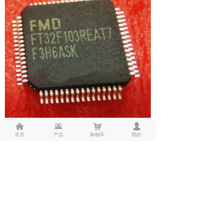
낀
뀵
낙
넙
首页
产品
购物车
我的