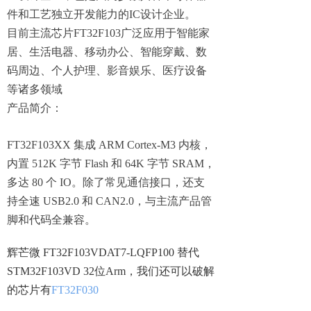
件和工艺独立开发能力的
IC
设计企业
。
目前主流芯片
FT32F10
3
广泛应用于
智能家
居
、
生活电器
、
移动办公
、
智能穿戴
、
数
码周边
、
个人护理
、
影音娱乐
、
医疗设备
等诸多领域
产品简介
：
FT32F103XX
集成
ARM Cortex-M3
内核
，
内置
512K
字节
Flash
和
64K
字节
SRAM，
多达
80
个
IO。
除了常见通信接口
，
还支
持全速
USB2.0
和
CAN2.0，
与主流产品管
脚和代码全兼容
。
辉芒微
FT32F103VDAT7-LQFP100
替代
STM32F103VD 32
位
Arm，我们还可以破解
的芯片有
FT32F030