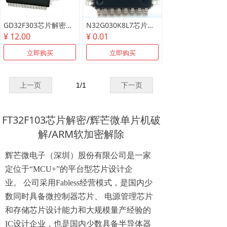
GD32F303芯片解密测试样片/可代烧录
N32G030K8L7芯片解密测试样片
¥ 12.00
¥ 0.01
立即购买
立即购买
上一页
1
/
1
下一页
FT32F103芯片解密/辉芒微单片机破
解/ARM软加密解除
辉芒微电子
（
深圳
）
股份有限公司是一家
定位于
“
MCU+”
的平台型芯片设计企
业
。
公司采用
Fabless
经营模式
，
是国内少
数同时具备微控制器芯片
、
电源管理芯片
和存储芯片设计能力和大规模量产经验的
IC
设计企业
，
也是国内少数具备半导体器