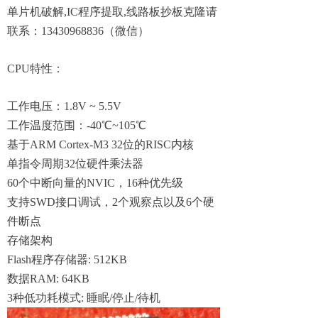
单片机破解
,IC
程序提取
,
线路板抄板克隆请
联系
：13430968836（
微信
）
CPU
特性
：
工作电压
：
1.8V ~ 5.5V
工作温度范围
：
-40℃~105℃
基于
ARM Cortex-M3 32
位的
RISC
内核
单指令周期
32
位硬件乘法器
60
个中断向量的
NVIC，16
种优先级
支持
SWD
接口调试
，
2
个观察点以及
6
个硬
件断点
存储架构
Flash
程序存储器
: 512KB
数据
RAM: 64KB
3
种低功耗模式
:
睡眠
/
停止
/
待机