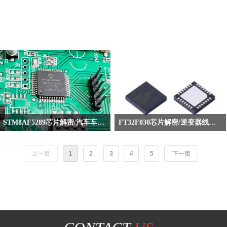
STM8AF5289芯片解密/汽车车门控制板抄板破解/程序反汇编
FT32F030芯片解密/逆变器线路板抄板/程序破解修改
上一页
1
2
3
4
5
下一页