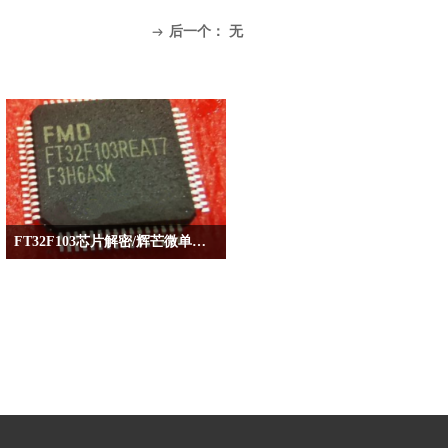
后一个：
无
ꁹ
FT32F103芯片解密/辉芒微单片机破解/ARM软加密解除