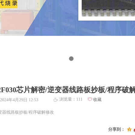
32F030芯片解密/逆变器线路板抄板/程序破
浏览量：
111
ꄀ
收藏
ꄘ
2024年4月29日
12:53
/逆变器线路板抄板/程序破解修改
分享到：