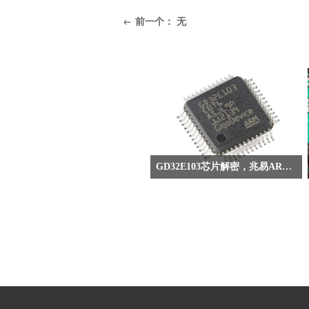
前一个：
无
ꂃ
GD32E103芯片解密，兆易ARM芯片破解，程序反汇编