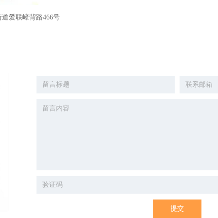
道爱联嶂背路466号
提交