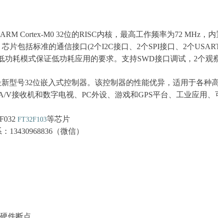
用高性能的ARM Cortex-M0 32位的RISC内核，最高工作频率为72 M
芯片包括标准的通信接口(2个I2C接口、2个SPI接口、2个USART
低功耗模式保证低功耗应用的要求。支持SWD接口调试，2个观
最新型号32位嵌入式控制器。该控制器的性能优异，适用于各种
A/V接收机和数字电视、PC外设、游戏和GPS平台、工业应用
F03
2
等芯片
FT32F
103
3430968836（微信）
个硬件断点