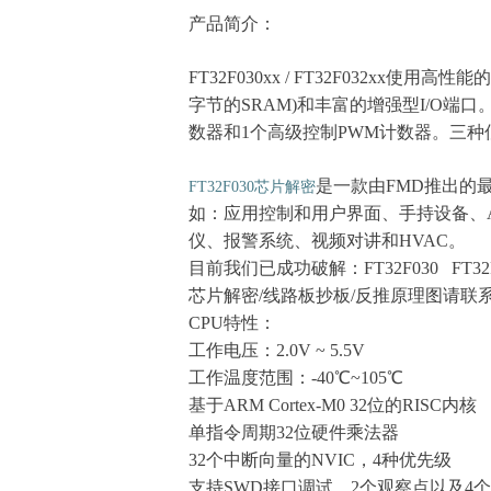
产品简介：
FT32F030xx / FT32F032xx使
字节的SRAM)和丰富的增强型I/O端口。
数器和1个高级控制PWM计数器。三种
是一款由FMD推出的
FT32F03
0
芯片解密
如：应用控制和用户界面、手持设备、
仪、报警系统、视频对讲和HVAC。
目前我们已成功破解：
FT32F030
FT32
芯片解密/线路板抄板/反推原理图请联系：1
CPU特性：
工作电压：
2.0V ~ 5.5V
工作温度范围：
-40℃~105℃
基于
ARM Cortex-M0 32位的RISC内核
单指令周期
32位硬件乘法器
32个中断向量的NVIC，4种优先级
支持
SWD接口调试，2个观察点以及4