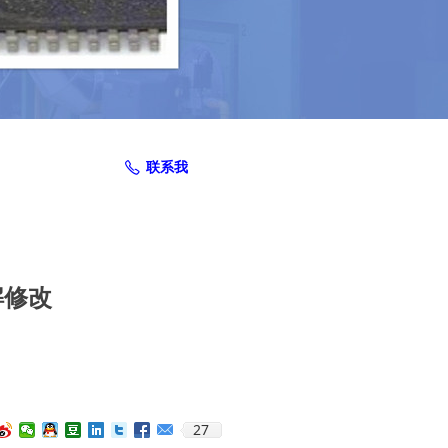
联系我
ꂅ
解修改
27