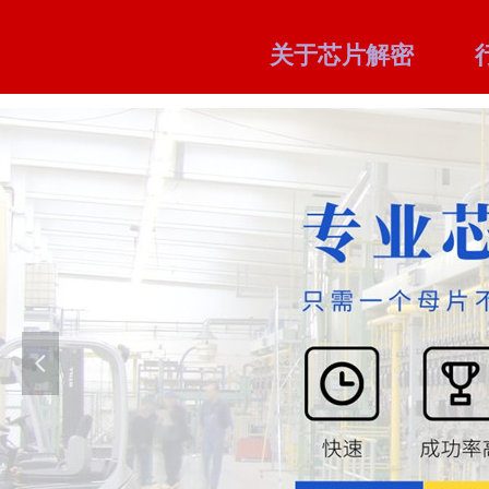
关于芯片解密
넳