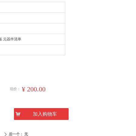
抄板 元器件清单
¥
200.00
现价：
낙
加入购物车
后一个：
无
ꄲ