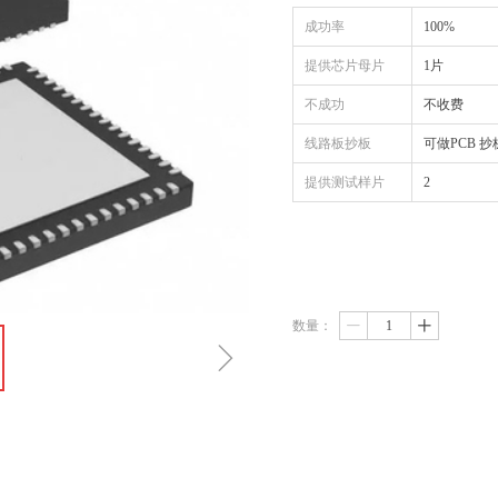
成功率
100%
提供芯片母片
1片
不成功
不收费
线路板抄板
可做PCB 
提供测试样片
2
数量：
ꄷ
ꄸ
ꁇ