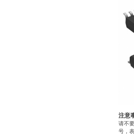
注意
请不
号，