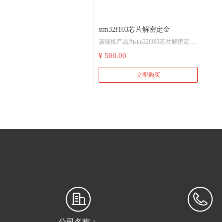
stm32f103芯片解密定金
该链接产品为stm32f103芯片解密定金，具体解密价格需和供应商咨询确认。
¥ 500.00
立即购买
公司名称：