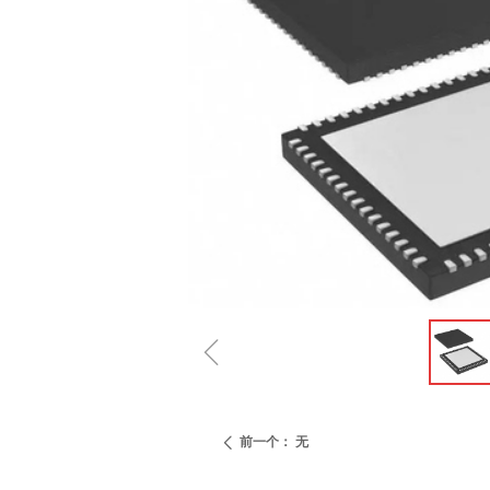
ꁆ
前一个：
无
ꄴ