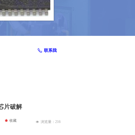
联系我
ꂅ
芯片破解
끄
收藏
浏览量：
216
넶