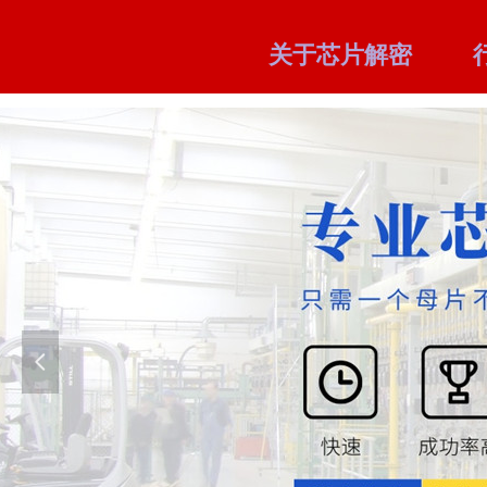
关于芯片解密
넳