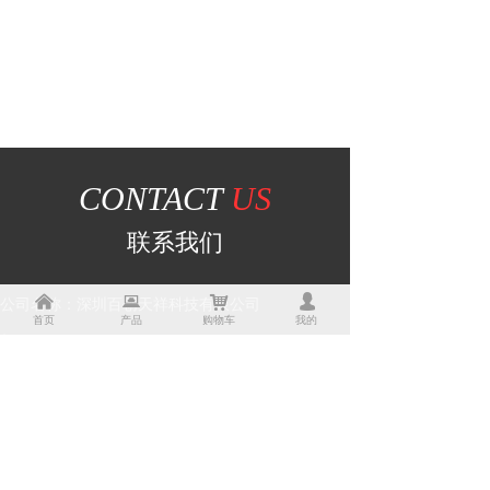
CONTACT
US
联系我们
낀
뀵
낙
넙
公司名称：
深圳百创天祥科技有限公司
首页
产品
购物车
我的
邮箱：
ic-reverse@hotmail.com
手机：
+86 13430968836
QQ：
1160962652
网址：
mcupojie.com
地址：
广东省深圳市深圳市龙岗区龙城街道爱